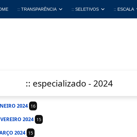
OME
:: TRANSPARÊNCIA
:: SELETIVOS
:: ESCALA
:: especializado - 2024
JANEIRO 2024
16
FEVEREIRO 2024
15
MARÇO 2024
15