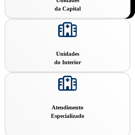
Unidades
da Capital
fa
fa-
hospital-
o
Unidades
do Interior
fa
fa-
hospital-
o
Atendimento
Especializado