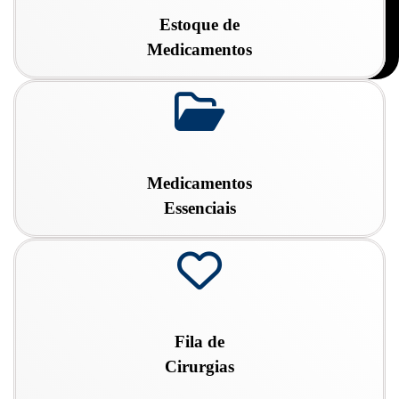
o
Estoque de
Medicamentos
fa
fa-
folder-
open-
o
Medicamentos
Essenciais
fa
fa-
heart-
o
Fila de
Cirurgias