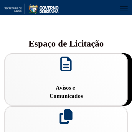
Espaço de Licitação
fa
fa-
file-
text-
o
Avisos e
Comunicados
fa
fa-
copy