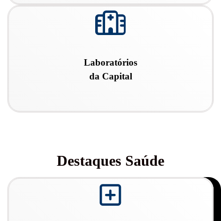
fa
fa-
hospital-
o
Laboratórios
da Capital
Destaques Saúde
fa
fa-
plus-
square-