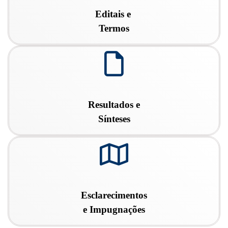
Editais e
Termos
fa
fa-
file-
o
Resultados e
Sínteses
fa
fa-
map-
o
Esclarecimentos
e Impugnações