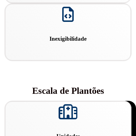
fa
fa-
file-
code-
o
Inexigibilidade
Escala de Plantões
fa
fa-
hospital-
o