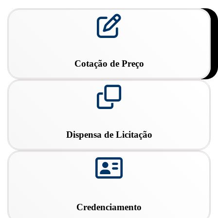
fa
fa-
pencil-
square-
o
Cotação de Preço
fa
fa-
clone
Dispensa de Licitação
fa
fa-
address-
card-
o
Credenciamento