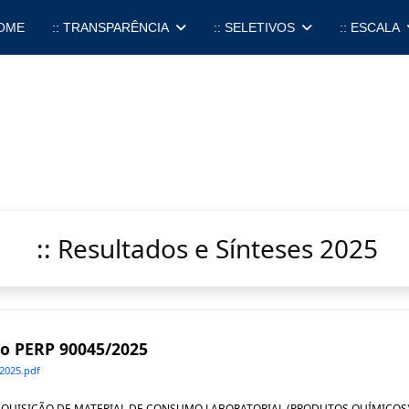
OME
:: TRANSPARÊNCIA
:: SELETIVOS
:: ESCALA
:: Resultados e Sínteses 2025
ivo PERP 90045/2025
2025.pdf
AL AQUISIÇÃO DE MATERIAL DE CONSUMO LABORATORIAL (PRODUTOS QUÍMICO