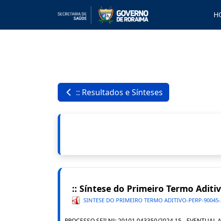
H
:: Resultados e Sínteses
:: Síntese do Primeiro Termo Adit
SINTESE DO PRIMEIRO TERMO ADITIVO-PERP-90045-
PROCESSO SEI! Nº: 20101.043350/2024.15 - EVENTU