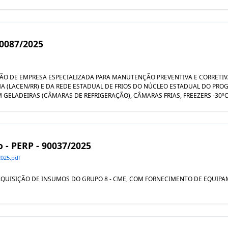
90087/2025
TAÇÃO DE EMPRESA ESPECIALIZADA PARA MANUTENÇÃO PREVENTIVA E CORRET
A (LACEN/RR) E DA REDE ESTADUAL DE FRIOS DO NÚCLEO ESTADUAL DO PRO
LADEIRAS (CÂMARAS DE REFRIGERAÇÃO), CÂMARAS FRIAS, FREEZERS -30ºC E
o - PERP - 90037/2025
025.pdf
AL AQUISIÇÃO DE INSUMOS DO GRUPO 8 - CME, COM FORNECIMENTO DE EQUI