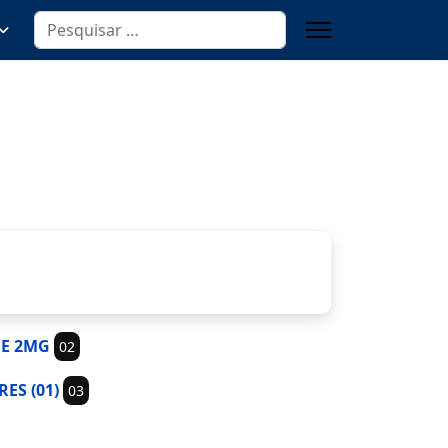
Pesquisa
BE 2MG
02
ES (01)
03