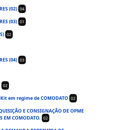
ES (02)
04
RES (03)
01
S)
02
RES (04)
03
S
02
 de Kit em regime de COMODATO
02
A AQUISIÇÃO E CONSIGNAÇÃO DE OPME
IS EM COMODATO.
02