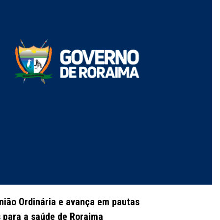
união Ordinária e avança em pautas
s para a saúde de Roraima