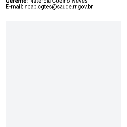
Gerente:
Natercia Coelho Neves
E-mail:
ncap.cgtes@saude.rr.gov.br