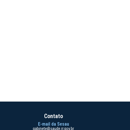
Contato
E-mail da Sesau
gabinete@saude.rr.gov.br